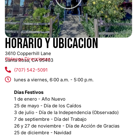
Horario y Ubicación
3610 Copperhill Lane
Obtenga Direcciones
Santa Rosa, CA 95403
(707) 542-5091
lunes a viernes, 6:00 a.m. - 5:00 p.m.
Días Festivos
1 de enero - Año Nuevo
25 de mayo - Día de los Caídos
3 de julio - Día de la Independencia (Observado)
7 de septiembre - Día del Trabajo
26 y 27 de noviembre - Día de Acción de Gracias
25 de diciembre - Navidad