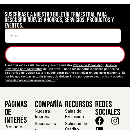
Suscríbase a nuestro boletín trimestral para
descubrir nuevos ahorros, servicios, productos y
eventos.
Suscríbase
Al marcar esta casilla, ha leído y acepta nuestra
Política de Privacidad
/
Aviso de
Privacidad para Residentes
de California. Puede recibir actualizaciones por correo
electrónico de Golden State y puede optar por no participar en cualquier momento. Es
posible que recibas actualizaciones de Golden State por correo electrónico y
puedes
darte de baja en cualquier momento
.*
Páginas
Compañía
Recursos
Redes
de
Sociales
Nuestra
Salas de
Impresa
Exhibición
Interés
Sucursales
Solicitud de
Productos
Crédito