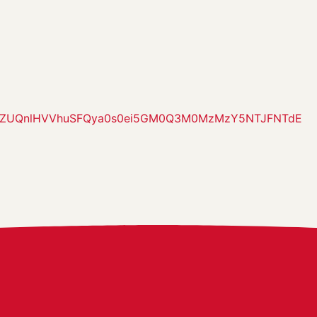
OHZUQnlHVVhuSFQya0s0ei5GM0Q3M0MzMzY5NTJFNTdE