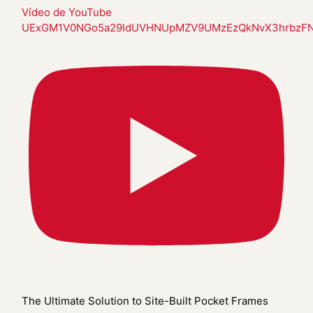
Vídeo de YouTube
UExGM1V0NGo5a29IdUVHNUpMZV9UMzEzQkNvX3hrbz
The Ultimate Solution to Site-Built Pocket Frames