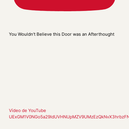
You Wouldn't Believe this Door was an Afterthought
Vídeo de YouTube
UExGM1V0NGo5a29IdUVHNUpMZV9UMzEzQkNvX3hrbzF