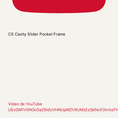
CS Cavity Slider Pocket Frame
Vídeo de YouTube
UExGM1V0NGo5a29IdUVHNUpMZV9UMzEzQkNvX3hrbzF