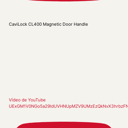
CaviLock CL400 Magnetic Door Handle
Vídeo de YouTube
UExGM1V0NGo5a29IdUVHNUpMZV9UMzEzQkNvX3hrbzF