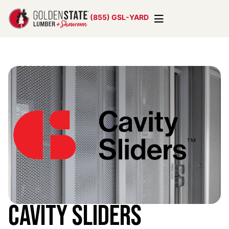
(855) GSL-YARD
Cavity Sliders