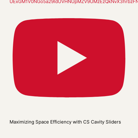
UExGM1V0NGo5a29IdUVHNUpMZV9UMzEzQkNvX3hrbz
Maximizing Space Efficiency with CS Cavity Sliders