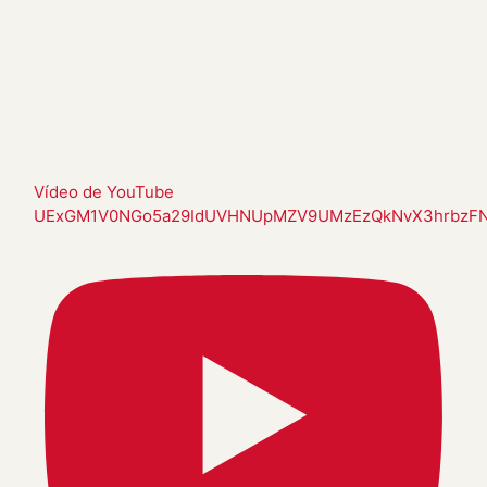
Vídeo de YouTube
UExGM1V0NGo5a29IdUVHNUpMZV9UMzEzQkNvX3hrbz