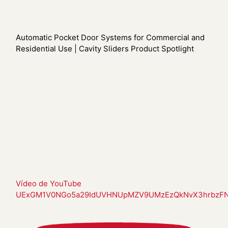
Automatic Pocket Door Systems for Commercial and
Residential Use | Cavity Sliders Product Spotlight
Vídeo de YouTube
UExGM1V0NGo5a29IdUVHNUpMZV9UMzEzQkNvX3hrbzF