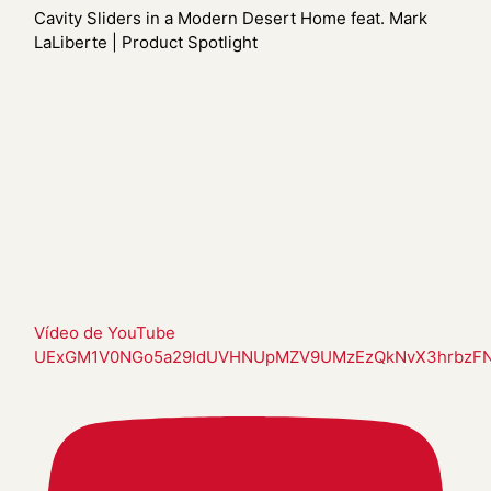
Cavity Sliders in a Modern Desert Home feat. Mark
LaLiberte | Product Spotlight
Vídeo de YouTube
UExGM1V0NGo5a29IdUVHNUpMZV9UMzEzQkNvX3hrbzFN