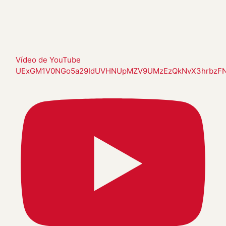
Vídeo de YouTube
UExGM1V0NGo5a29IdUVHNUpMZV9UMzEzQkNvX3hrbzF