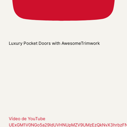
Luxury Pocket Doors with AwesomeTrimwork
Vídeo de YouTube
UExGM1V0NGo5a29IdUVHNUpMZV9UMzEzQkNvX3hrbzF