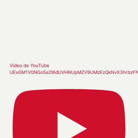
Vídeo de YouTube
UExGM1V0NGo5a29IdUVHNUpMZV9UMzEzQkNvX3hrbzF