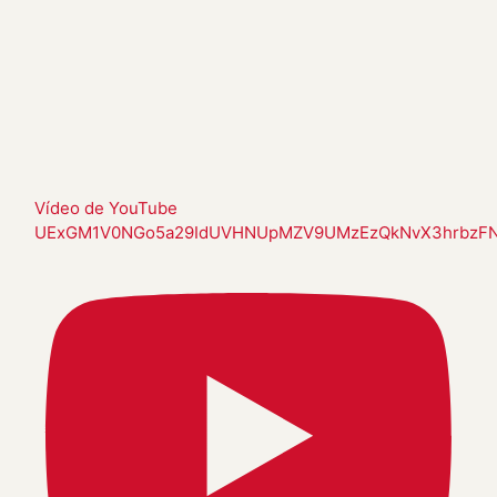
Vídeo de YouTube
UExGM1V0NGo5a29IdUVHNUpMZV9UMzEzQkNvX3hrbzF