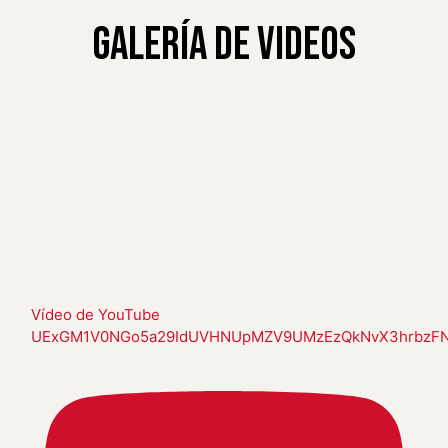
Galería de Videos
Vídeo de YouTube
UExGM1V0NGo5a29IdUVHNUpMZV9UMzEzQkNvX3hrbzF