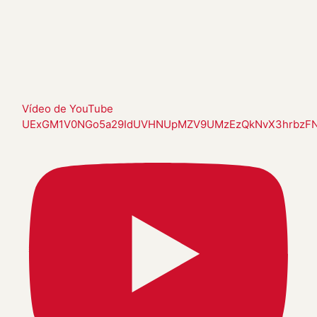
Vídeo de YouTube
UExGM1V0NGo5a29IdUVHNUpMZV9UMzEzQkNvX3hrbzF