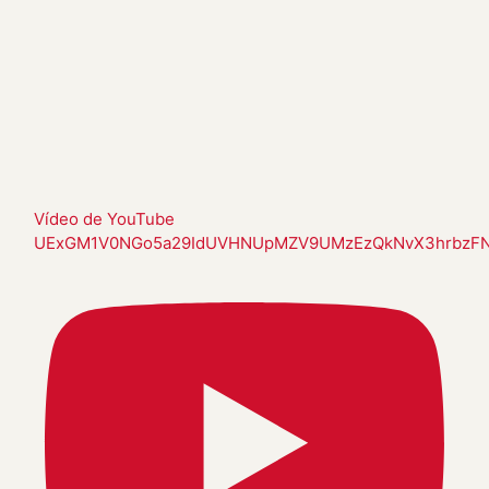
Vídeo de YouTube
UExGM1V0NGo5a29IdUVHNUpMZV9UMzEzQkNvX3hrbzF