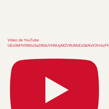
Vídeo de YouTube
UExGM1V0NGo5a29IdUVHNUpMZV9UMzEzQkNvX3hrbzF