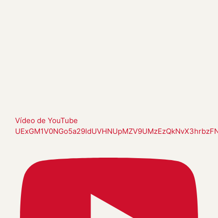
Vídeo de YouTube
UExGM1V0NGo5a29IdUVHNUpMZV9UMzEzQkNvX3hrbzF