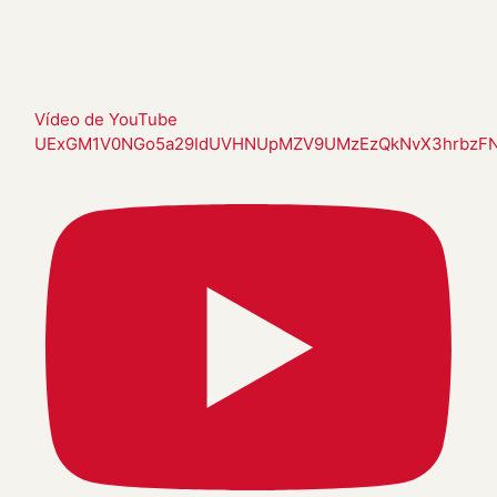
Vídeo de YouTube
UExGM1V0NGo5a29IdUVHNUpMZV9UMzEzQkNvX3hrbzF