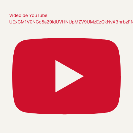
Vídeo de YouTube
UExGM1V0NGo5a29IdUVHNUpMZV9UMzEzQkNvX3hrbzF