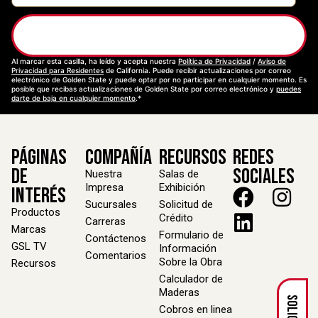
Suscríbase
Al marcar esta casilla, ha leído y acepta nuestra
Política de Privacidad
/
Aviso de
Privacidad para Residentes
de California. Puede recibir actualizaciones por correo
electrónico de Golden State y puede optar por no participar en cualquier momento. Es
posible que recibas actualizaciones de Golden State por correo electrónico y
puedes
darte de baja en cualquier momento
.*
Páginas
Compañía
Recursos
Redes
de
Sociales
Nuestra
Salas de
Impresa
Exhibición
Interés
Sucursales
Solicitud de
Productos
Crédito
Carreras
Marcas
Formulario de
Contáctenos
GSL TV
Información
Comentarios
Sobre la Obra
Recursos
Calculador de
Maderas
Cobros en linea