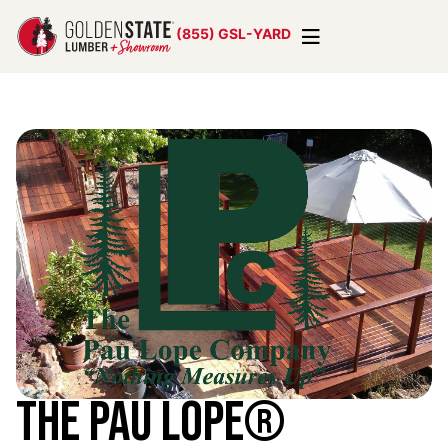
(855) GSL-YARD
The Pau Lope®