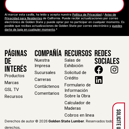
Suscríbase
Al marcar esta casilla, ha leído y acepta nuestra
Política de Privacidad
/
Aviso de
Privacidad para Residentes
de California. Puede recibir actualizaciones por correo
electrónico de Golden State y puede optar por no participar en cualquier momento. Es
posible que recibas actualizaciones de Golden State por correo electrónico y
puedes
darte de baja en cualquier momento
.*
Páginas
Compañía
Recursos
Redes
de
Sociales
Nuestra
Salas de
Impresa
Exhibición
Interés
Sucursales
Solicitud de
Productos
Crédito
Carreras
Marcas
Formulario de
Contáctenos
GSL TV
Información
Comentarios
Sobre la Obra
Recursos
Calculador de
Maderas
Cobros en linea
Derechos de autor © 2026
Golden State Lumber
. Reservados todos los
derechos.