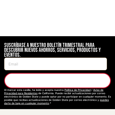
Suscríbase a nuestro boletín trimestral para
descubrir nuevos ahorros, servicios, productos y
eventos.
Suscríbase
Al marcar esta casilla, ha leído y acepta nuestra
Política de Privacidad
/
Aviso de
Privacidad para Residentes
de California. Puede recibir actualizaciones por correo
electrónico de Golden State y puede optar por no participar en cualquier momento. Es
posible que recibas actualizaciones de Golden State por correo electrónico y
puedes
darte de baja en cualquier momento
.*