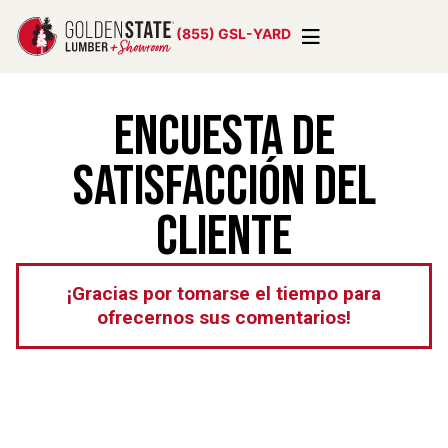
(855) GSL-YARD
Encuesta de
satisfacción del
cliente
¡Gracias por tomarse el tiempo para
ofrecernos sus comentarios!