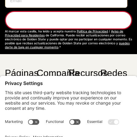
Suscríbase
Al marcar esta casilla, ha leído y acepta nuestra
Política de Privacidad
/
Aviso de
Privacidad para Residentes
de California. Puede recibir actualizaciones por correo
electrónico de Golden State y puede optar por no participar en cualquier momento. Es
posible que recibas actualizaciones de Golden State por correo electrónico y
puedes
darte de baja en cualquier momento
.*
Páginas
Compañía
Recursos
Redes
de
Sociales
Nuestra
Salas de
Impresa
Exhibición
Interés
Sucursales
Solicitud de
Productos
Crédito
Carreras
Marcas
Formulario de
Contáctenos
GSL TV
Información
Comentarios
Sobre la Obra
Recursos
Calculador de
Maderas