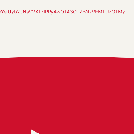
aDhYelUyb2JNaVVXTzlRRy4wOTA3OTZBNzVEMTUzOTMy